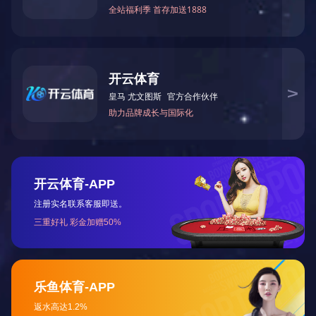
业园B座803-804
一、综合观测
电话：0731-81671998
1、数据采集
苏州公司：
数据信息采集是
地址：苏州市高新区科发路101号致
2、质量控制
远国际商务大厦南楼503室
系统对区域自动
电话：0512-66806280
提醒，直到用户将监
3、信息展示
网址：curtrees.com
邮箱：dmgis@163.com
以多窗口的形式