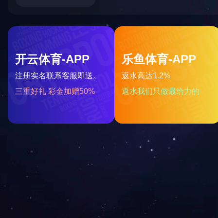
CONTACT US
长沙公司：
地址：长沙市天心区长沙天心软件产
业园B座803-804
电话：0731-81671998
苏州公司：
地址：苏州市高新区科发路101号致
远国际商务大厦南楼503室
电话：0512-66806280
网址：curtrees.com
邮箱：dmgis@163.com