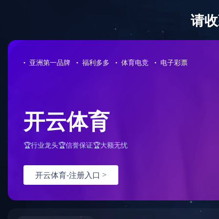
九游网页版登录入口
欢迎访问九游网页版登录入口-九游(中国) 官方网站！
专业GIS(地
提供地理信息平台、智
梦图九游网页版登录入口
关
九游网页版登录入口
九游网页