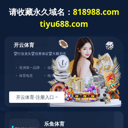
九游网页版登录入口
欢迎访问九游网页版登录入口-九游(中国) 官方网站！
专业GIS(地理
提供地理信息平台、智慧气
梦图九游网页版登录入口
关于我们
产品服务
经典案例
行业应用