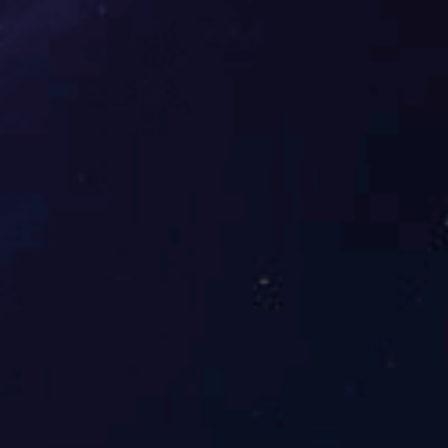
2022年，自然
统，成功避让数千