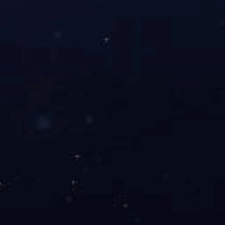
分享到：
上一篇：
我公司中标
梦图九游网页版登录入口
|
关于我们
手机：0512-66806280(赵)
地址：苏州市高新区科发路10