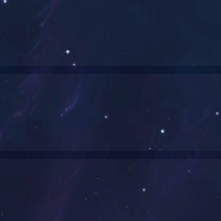
九游网页版登录入口
>
九游网页版登录入口
>
九游网页版登录入口
义乌市气象局与苏州梦图地理达成
发布时间：2023-08-14
人气：
23
乌市气象局与我司达成气象服务运营战略共识，签订“义
双方旨在共同建设一套高效、智能化、精细化的集天气监
气象服务平台。依托智慧气象服务平台，双方共同拓展义
户提供更加精准、及时、个性化的专业专项气象服务。
持“优势互补、协同创新、合作共赢、效益共享”的原则