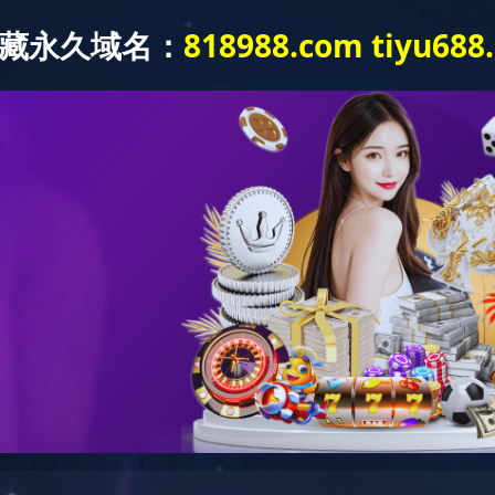
网站地
理信息系统)平台系统服务商
慧气象服务、地灾预警的专业解决方案
于我们
产品服务
经典案例
版登录入口-九游(中国)