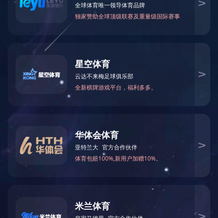
九游网页版登录入口
您的位置：
九游
九游网页版登录入口
九游网页版登录入口-九游(中国)
九游网页版登录入口
项目动态
2023年
行业资讯
双方就气象
品制作、行业服
在线客服
务市场，做大做
九游网页版登录入口-九游
满足玉林市社会
(中国)
CONTACT US
双方将坚持
服务热线
长沙公司：
企业、市场在气