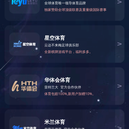
九游网页版登录入口
您的位置：
九游
九游网页版登录入口
九游网页版登录入口-九游(中国)
苏州市副市
九游网页版登录入口
项目动态
在线客服
4月6日，苏州市副市长
行业资讯
考察小组首先认真听取了
服务热线
洪系统
等的演示操作。当
九游网页版登录入口-九游
成熟的科学技术也推广到
(中国)
周市长临行对我公司的产
微信咨询
CONTACT US
要为我市吸引培养更多的
长沙公司：