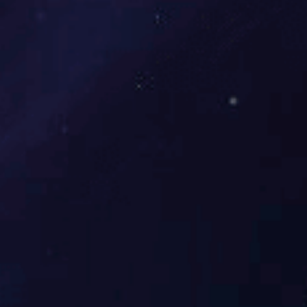
会议期间，
州气象局、澧县
山区气象局签署
续写湖南省水旱