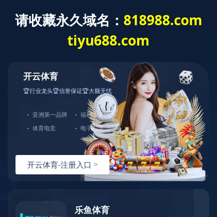
九游网页版登录入口
欢迎访问九游网页版登录入口-九游(中国) 官方网站！
专业GIS(地理
提供地理信息平台、智慧气
梦图九游网页版登录入口
关于我们
产品服务
经典案例
行业应用