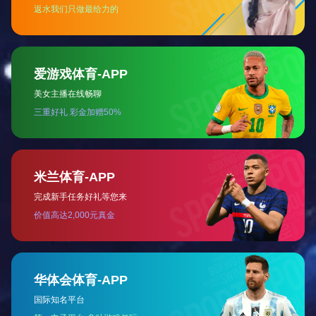
湖南省有30
以中小水电站为
象服务系统”得
充分融合气象+
的精细化气象水
服务精准化，有
生态建设能力，