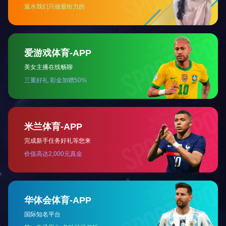
专业专门服务载
长沙天心经开区
展，实现产业链
应有的贡献”。