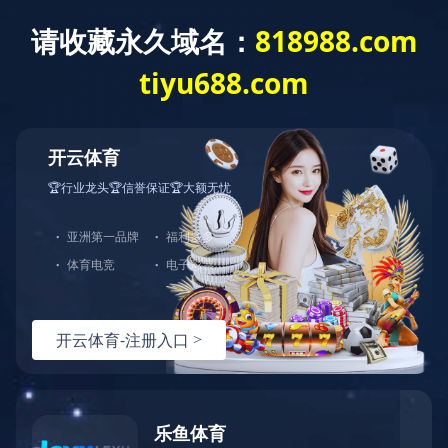
九游网页版登录入口
欢迎访问九游网页版登录入口-九游(中国) 官方网站！
专业GIS(地理
提供地理信息平台、智慧气
梦图九游网页版登录入口
关于我们
产品服务
经典案例
行业应用