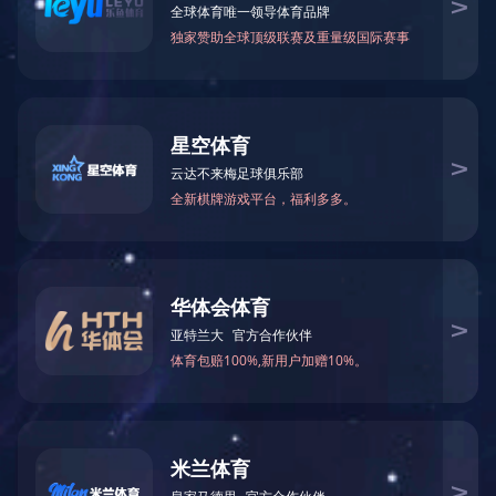
九游网页版登录入口
您的位置：
九游
九游网页版登录入口
九游网页版登录入口-九游(中国)
新
九游网页版登录入口
项目动态
行业资讯
九游网页版登录入口-九游
(中国)
CONTACT US
长沙公司：