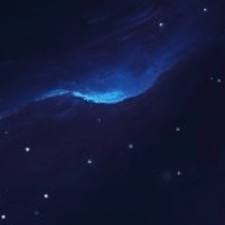
就施工现场
预报，既保障了