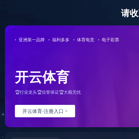
九游网页版登录入口
欢迎访问九游网页版登录入口-九游(中国) 官方网站！
专业GIS(地
提供地理信息平台、智
梦图九游网页版登录入口
关
九游网页版登录入口
九游网页