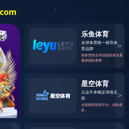
图
（
百度
/
谷歌
）
|
在线留言
|
九游网页版登录入口-九游(中国)
0731-81671998
0512-66806280
行业应用