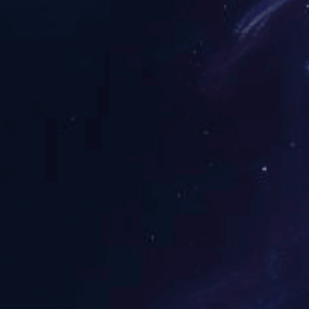
四川省气象
时提出了宝贵建