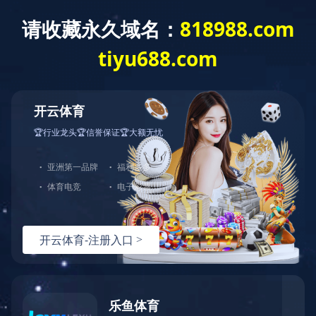
九游网页版登录入口
欢迎访问九游网页版登录入口-九游(中国) 官方网站！
专业GIS(地理
提供地理信息平台、智慧气
梦图九游网页版登录入口
关于我们
产品服务
经典案例
行业应用