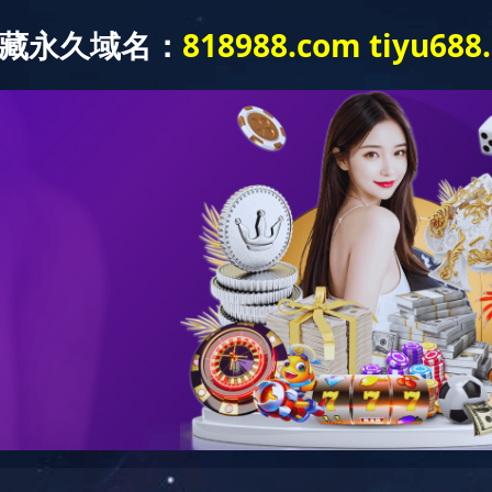
网站地
理信息系统)平台系统服务商
慧气象服务、地灾预警的专业解决方案
于我们
产品服务
经典案例
版登录入口-九游(中国)