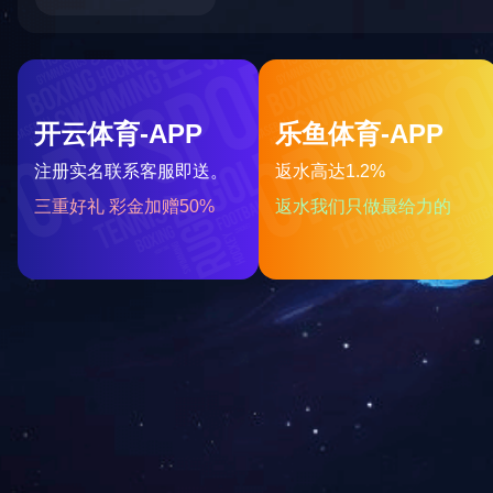
CONTACT US
长沙公司：
地址：长沙市天心区长沙天心软件产
业园B座803-804
电话：0731-81671998
苏州公司：
地址：苏州市高新区科发路101号致
远国际商务大厦南楼503室
电话：0512-66806280
网址：curtrees.com
邮箱：dmgis@163.com