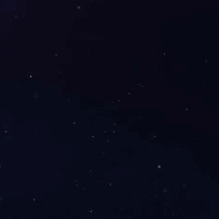
篇：
公司配合湖南省国土资源厅参与江西省国土资源厅的调研
|
九游网页版登录入口-九游(中国)