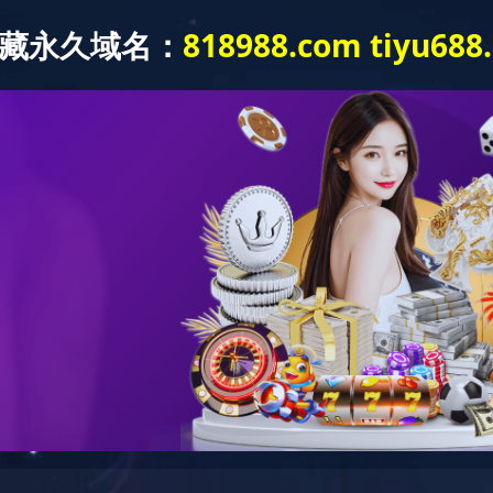
网站地
理信息系统)平台系统服务商
慧气象服务、地灾预警的专业解决方案
于我们
产品服务
经典案例
版登录入口-九游(中国)