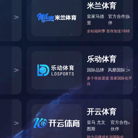
湖秋游活动
1
怀着无比激动的心情前往石燕湖进行团队活动。大家一路
及、林穿越及真人CS等项目。
忑的心情走上了高空的玻璃桥，人在空中走，景在脚
验空中飞翔的感觉，大家都踊跃向前，克服了高空的恐
迥异的关卡，大家通过桥梁、网绳、人行道、障碍物
在线客服