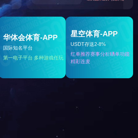
冲锋杀“敌”，每一位队友都坚守着自己的任务，都像
闪躲腾挪，或暗射、或突袭、或冲锋、或强攻，通过大
服务热线
深刻体会到团队协作的重要性。
高工作效率和积极性，提高了企业的凝聚力。
微信咨询
返回顶部