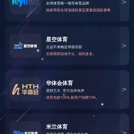
九游网页版登录入口
您的位置：
九游
九游网页版登录入口
九游网页版登录入口-九游(中国)
九游网页版登录入口
项目动态
在线客服
8月13日下午，
训，我司技术人员
行业资讯
展开了讨论交流，
服务热线
此次培训不仅让值
九游网页版登录入口-九游
员的日常习惯，对
(中国)
微信咨询
分享到：
CONTACT US
长沙公司：
上一篇：
庆阳市气象