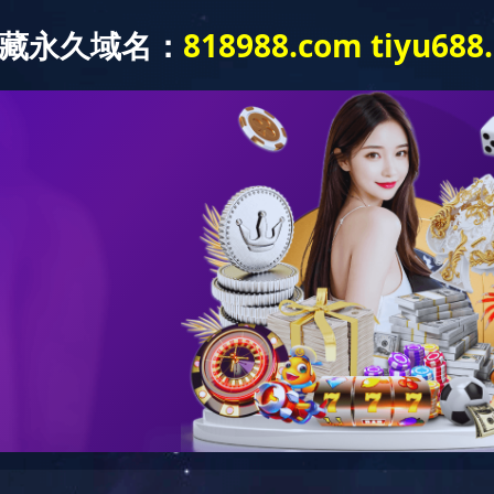
网站地
理信息系统)平台系统服务商
慧气象服务、地灾预警的专业解决方案
于我们
产品服务
经典案例
版登录入口-九游(中国)