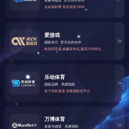
地址：长沙市天心区长沙天心软件产
业园B座803-804
电话：0731-81671998
苏州公司：
地址：苏州市高新区科发路101号致
在线客服
远国际商务大厦南楼503室
电话：0512-66806280
服务热线
网址：curtrees.com
邮箱：dmgis@163.com
微信咨询
我公司负责的山
与分析，大幅度提高
而高效的解决方案。
返回顶部
技术支持和软件保障