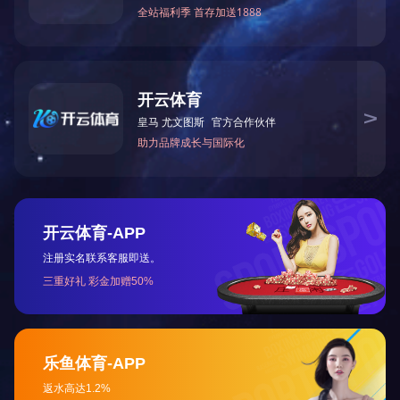
在调研过程中，
预报预警服务工作，
现有县级平台涵
业务人员的工作效率