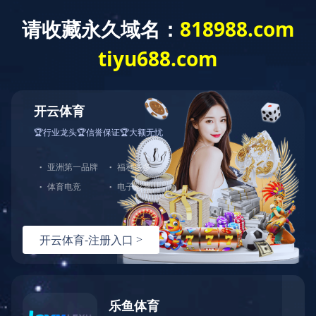
九游网页版登录入口
欢迎访问九游网页版登录入口-九游(中国) 官方网站！
专业GIS(地理
提供地理信息平台、智慧气
梦图九游网页版登录入口
关于我们
产品服务
经典案例
行业应用