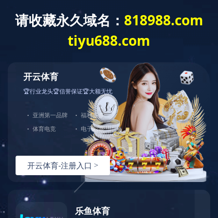
九游网页版登录入口
欢迎访问九游网页版登录入口-九游(中国) 官方网站！
专业GIS(地理
提供地理信息平台、智慧气
梦图九游网页版登录入口
关于我们
产品服务
经典案例
行业应用