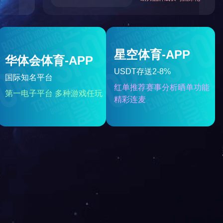
服务热线
微信咨询
返回顶部