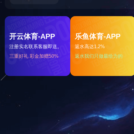
CONTACT US
长沙公司：
地址：长沙市天心区长沙天心软件产
业园B座803-804
电话：0731-81671998
苏州公司：
地址：苏州市高新区科发路101号致
远国际商务大厦南楼503室
电话：0512-66806280
网址：curtrees.com
邮箱：dmgis@163.com