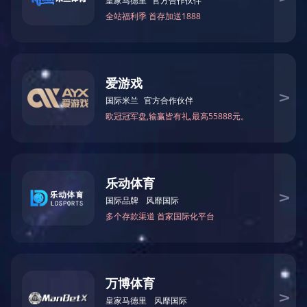
地址：长沙市天心区长沙天心软件产
2）依托国家缺省部
业园B座803-804
3）建设湖北省基础
电话：0731-81671998
苏州公司：
地址：苏州市高新区科发路101号致
远国际商务大厦南楼503室
电话：0512-66806280
网址：curtrees.com
邮箱：dmgis@163.com