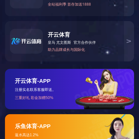
基础数据库总体架构
（1）湖北省自然灾
区划类成果数据以及
需要，适当借用国内
完善基础数据库入库
（2）湖北省自然灾
（3）应用支撑包括