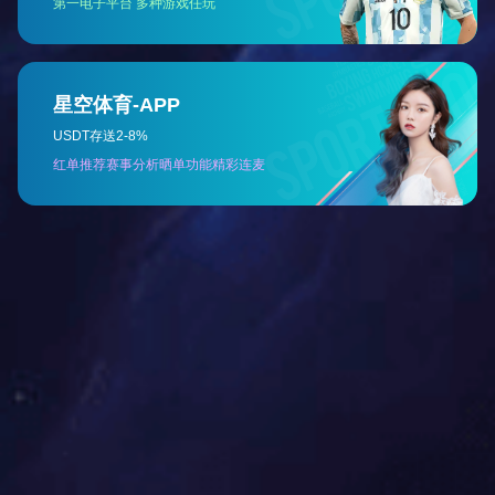
服务热线
微信咨询
返回顶部
本平台包括风险普查