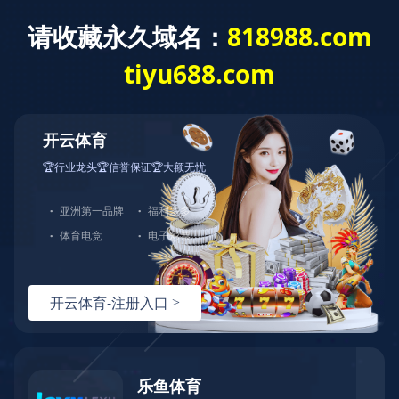
九游网页版登录入口
欢迎访问九游网页版登录入口-九游(中国) 官方网站！
专业GIS(地理
提供地理信息平台、智慧气
梦图九游网页版登录入口
关于我们
产品服务
经典案例
行业应用