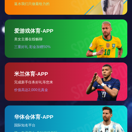
1、电网、台区、