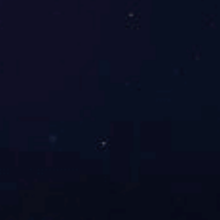
3、查询定位
设定各种查询
冲区查询等方式实
返回顶部
4、空间数据统
该功能是根据
5、地图报警
6、一次接线图