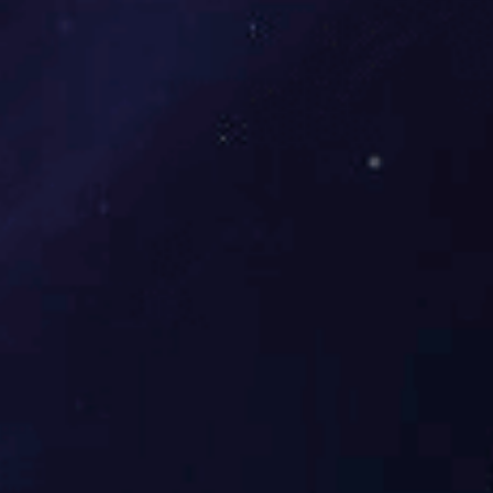
2、GIS变电站
在线客服
服务热线
微信咨询