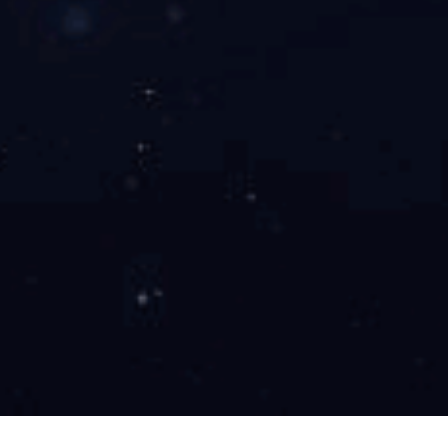
主要对当前的灾点
2）重点监控点
主要包括监控点的
分享到：
上一篇：
DMGIS
梦图九游网页版登录入口
|
关于我们
手机：0512-66806280(赵)
地址：苏州市高新区科发路10
九游网页版登录入口-九游(中
旅游交通气象系统
地灾应急