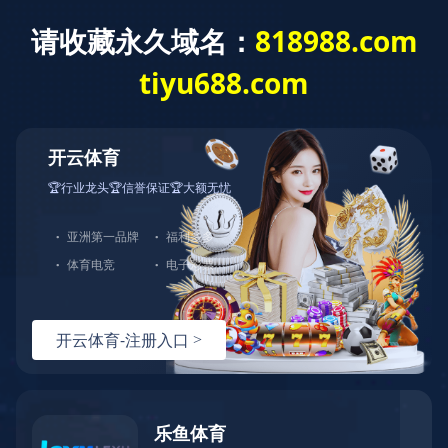
九游网页版登录入口
欢迎访问九游网页版登录入口-九游(中国) 官方网站！
专业GIS(地理
提供地理信息平台、智慧气
梦图九游网页版登录入口
关于我们
产品服务
经典案例
行业应用