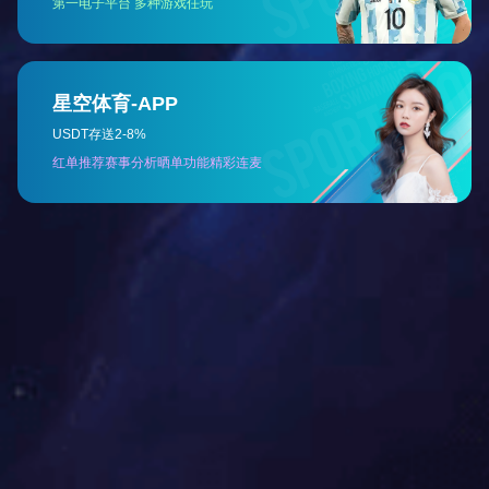
2）专家方案
指挥中心专家
并进行动态模拟分