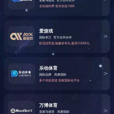
地址：长沙市天心区长沙天心软件产
业园B座803-804
电话：0731-81671998
苏州公司：
地址：苏州市高新区科发路101号致
远国际商务大厦南楼503室
电话：0512-66806280
网址：curtrees.com
邮箱：dmgis@163.com