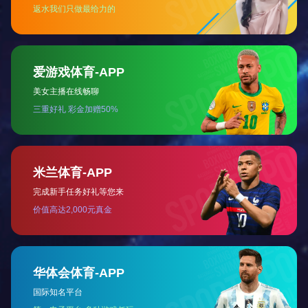
内容。
4）预警反馈
微信咨询
显示未关闭预
返回顶部
2、山洪灾害监
该系统的功能
经分类后存入相应
1）实时数据
示。
2）实时动态
影像信息数据给出
3、应急救援指
本系统能够为
力量分布情况、灾