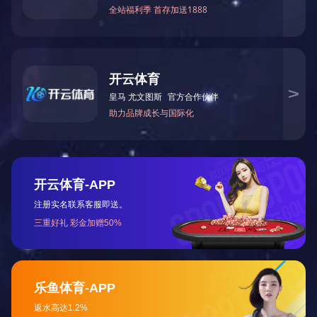
1、山洪灾害预
本系统采用基
统提供了地图的放
图跟随、框选，集
图层。
1）预警处理
显示所有的内
级别，发布预警信
2）预警动画模
在线客服
通过对预警信
3）预警地图
服务热线
在预警地图中