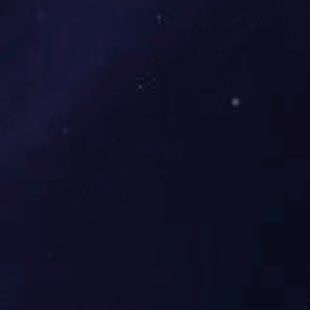
·地理信息显示控制计
功能：给投影仪
在线客服
·地理信息显示投影仪
功能：从地理信
·地理信息系统显示兼
服务热线
功能：计算机屏
·整合地图
✮秦山核电基地厂
微信咨询
其余三张为侧视图。
✮电站反应堆为圆
✮20公里范围内
返回顶部
✮浙江省范围内1: