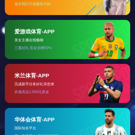
主要功能
（1）在清晰明
院、学校、撤离集合
（2）应急指挥
（3）应急环境