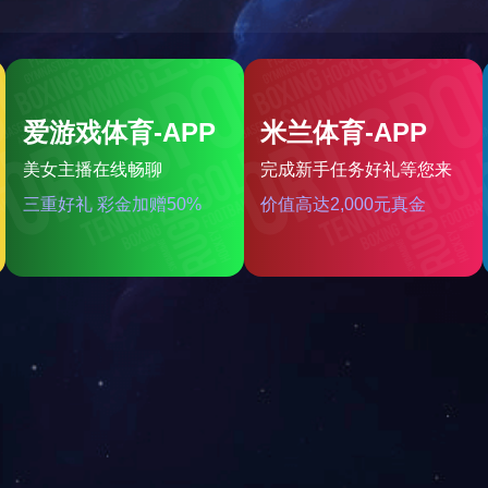
于我们
|
产品服务
|
经典案例
|
行业应用
|
九游网页版登录入口